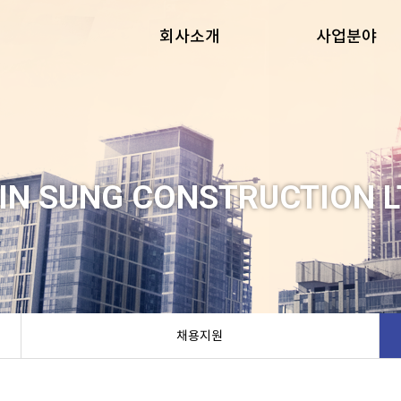
회사소개
사업분야
CEO인사말
대표실적
경영이념
토목
연혁
건축
조직도
전기, 통신, 소방
IN SUNG CONSTRUCTION L
관계사
인테리어
오시는길
채용지원