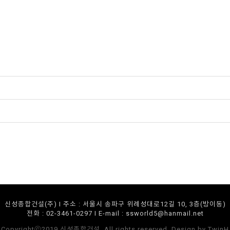
신성종합건설(주) I 주소 : 서울시 송파구 위례성대로12길 10, 3층(방이동)
전화 : 02-3461-0297 I E-mail :
ssworld5@hanmail.net
Copyrightⓒ2019 신성종합건설. All rights reserved. Design by
TwinH